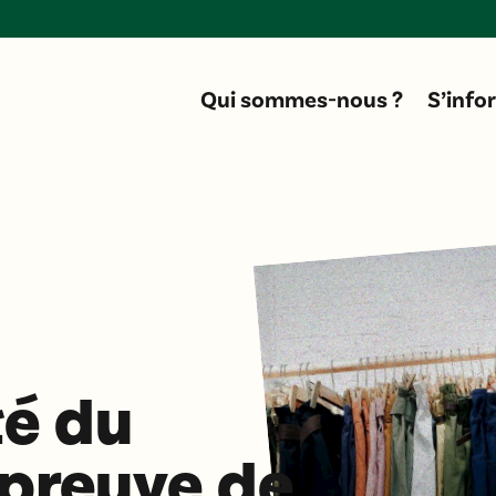
Do
Qui sommes-nous ?
S’info
té du
’épreuve de