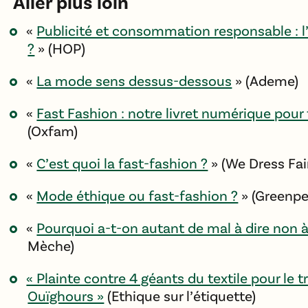
Aller plus loin
«
Publicité et consommation responsable : l
?
» (HOP)
«
La mode sens dessus-dessous
» (Ademe)
«
Fast Fashion : notre livret numérique pou
(Oxfam)
«
C’est quoi la fast-fashion ?
» (We Dress Fai
«
Mode éthique ou fast-fashion ?
» (Greenpe
«
Pourquoi a-t-on autant de mal à dire non à 
Mèche)
« Plainte contre 4 géants du textile pour le t
Ouïghours »
(Ethique sur l’étiquette)