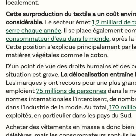
localement.
Cette surproduction du textile a un coût env
considérable.
Le secteur émet
1,2 milliard de 
serre chaque année
. Il se place également c
consommateur d’eau dans le monde
, après la
Cette position s’explique principalement par l
matières végétales comme le coton.
D’un point de vue des droits humains et des con
situation est grave.
La délocalisation entraîne
Les marques y ont recours pour une plus grand
emploient
75 millions de personnes
dans le mo
normes internationales l’interdisent, de nombr
dans l’industrie de la mode. Au total,
170 milli
exploités, en particulier dans les pays du Sud.
Acheter des vêtements en masse a donc bien
délétères, mais les consommateurs sont-ils le