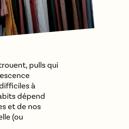
trouent, pulls qui
lescence
ifficiles à
habits dépend
es et de nos
lle (ou