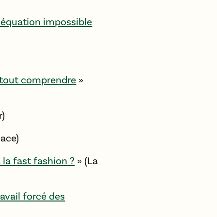
’équation impossible
r tout comprendre
»
r)
ace)
la fast fashion ?
» (La
ravail forcé des