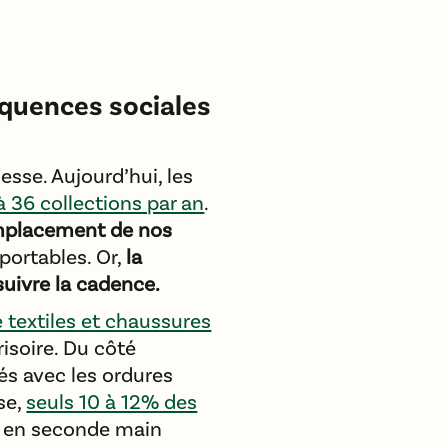
équences sociales
sse. Aujourd’hui, les
à 36 collections par an
.
emplacement de nos
portables. Or,
la
suivre la cadence.
e textiles et chaussures
risoire. Du côté
és avec les ordures
se,
seuls 10 à 12% des
s en seconde main