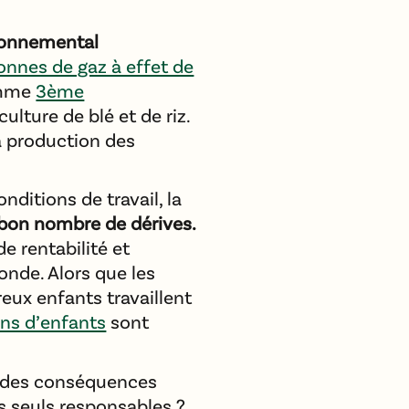
ironnemental
tonnes de gaz à effet de
omme
3ème
 culture de blé et de riz.
a production des
ditions de travail, la
 bon nombre de dérives.
e rentabilité et
nde. Alors que les
eux enfants travaillent
ons d’enfants
sont
 des conséquences
s seuls responsables ?