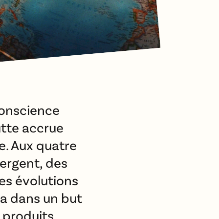
conscience
utte accrue
. Aux quatre
ergent, des
es évolutions
la dans un but
s produits.