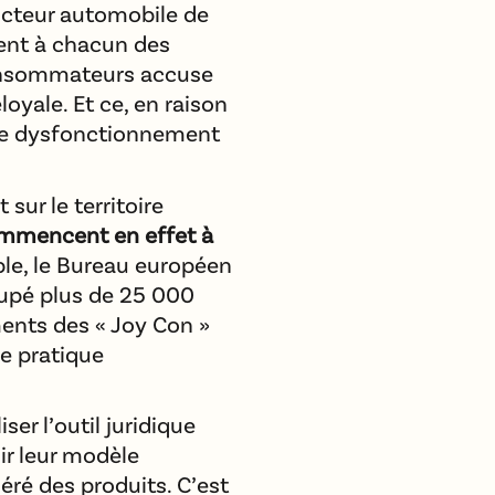
ructeur automobile de
ent à chacun des
onsommateurs accuse
oyale. Et ce, en raison
 le dysfonctionnement
 sur le territoire
mmencent en effet à
le, le Bureau européen
upé plus de 25 000
ents des « Joy Con »
de pratique
er l’outil juridique
nir leur modèle
ré des produits. C’est