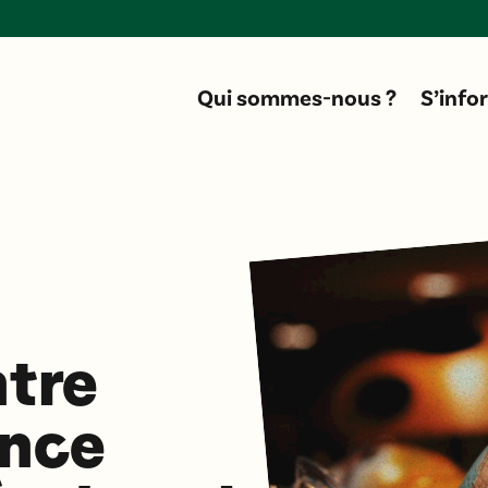
Don
Qui sommes-nous ?
S’info
ntre
ence