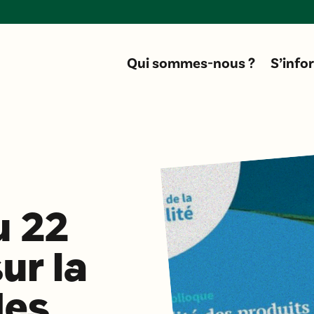
Donne
Qui sommes-nous ?
S’info
u 22
ur la
des