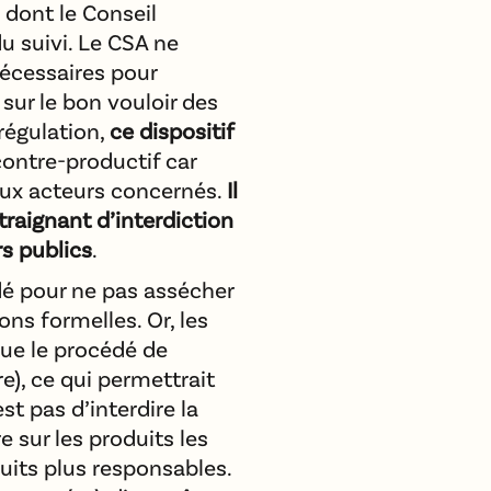
, dont le Conseil
du suivi. Le CSA ne
écessaires pour
sur le bon vouloir des
-régulation,
ce dispositif
 contre-productif car
aux acteurs concernés.
Il
raignant d’interdiction
rs publics
.
dé pour ne pas assécher
ns formelles. Or, les
que le procédé de
), ce qui permettrait
est pas d’interdire la
e sur les produits les
duits plus responsables.