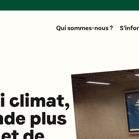
Don
Qui sommes-nous ?
S’info
i climat,
de plus
 et de