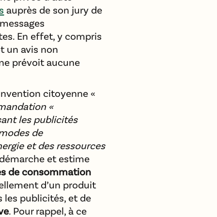
s
auprès de son jury de
s messages
tes. En effet, y compris
et un avis non
f ne prévoit aucune
Convention citoyenne «
mmandation «
ant les publicités
s modes de
ergie et des ressources
la démarche et estime
odes de consommation
vellement d’un produit
les publicités, et de
ive
. Pour rappel, à ce