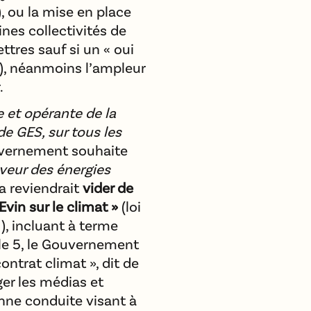
8), ou la mise en place
nes collectivités de
ettres sauf si un « oui
), néanmoins l’ampleur
.
e et opérante de la
de GES, sur tous les
uvernement souhaite
aveur des énergies
la reviendrait
vider de
Evin sur le climat »
(loi
1), incluant à terme
cle 5, le Gouvernement
ontrat climat », dit de
ger les médias et
ne conduite visant à