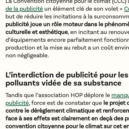
La Convention citoyenne pour le climat (CCC) a
de la publicité
un élément clé de son volet «
C
but de réduire les incitations à la surconsomm
publicité joue un rôle moteur dans le phéno
culturelle et esthétique
, en incitant au renou
d’équipements encore parfaitement fonctionne
production et la mise au rebut a un coût envi
non négligeable.
L’interdiction de publicité pour le
polluants vidée de sa substance
Tandis que l’association HOP déplore le
manque
publicité
, force est de constater que
le projet 
contre le dérèglement climatique et renforcem
face à ses effets est clairement en deçà des p
convention citoyenne pour le climat sur cet e