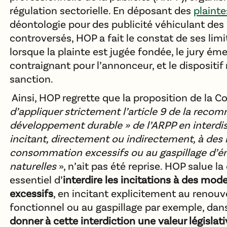
régulation sectorielle. En déposant des
plainte
déontologie pour des publicité véhiculant de
controversés, HOP a fait le constat de ses limi
lorsque la plainte est jugée fondée, le jury ém
contraignant pour l’annonceur, et le dispositi
sanction.
Ainsi, HOP regrette que la proposition de la 
d’appliquer strictement l’article 9 de la reco
développement durable » de l’ARPP en interdis
incitant, directement ou indirectement, à de
consommation excessifs ou au gaspillage d’én
naturelles
», n’ait pas été reprise. HOP salue 
essentiel d’
interdire les incitations à des m
excessifs
, en incitant explicitement au renou
fonctionnel ou au gaspillage par exemple, dans 
donner à cette interdiction
une valeur législat