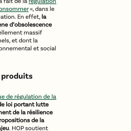
 fait de la
régulation
onsommer
», dans le
ation. En effet,
la
mène d’obsolescence
vellement massif
ls, et dont la
ronnemental et social
s produits
 de régulation de la
de loi portant lutte
ent de la résilience
ropositions de la
njeu
. HOP soutient