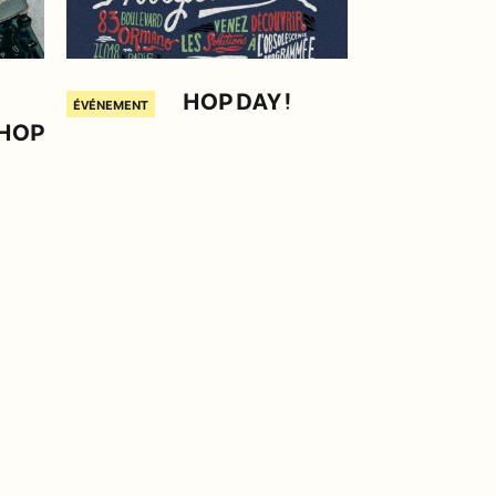
HOP DAY !
ÉVÉNEMENT
r HOP