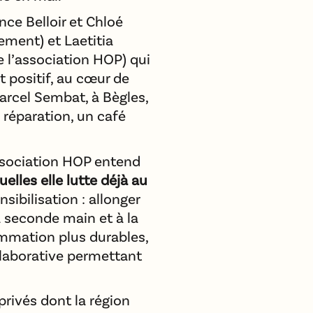
ce Belloir et Chloé
ement) et Laetitia
e l’association HOP) qui
t positif, au cœur de
arcel Sembat, à Bègles,
 réparation, un café
association HOP entend
elles elle lutte déjà au
sibilisation : allonger
la seconde main et à la
mmation plus durables,
llaborative permettant
privés dont la région