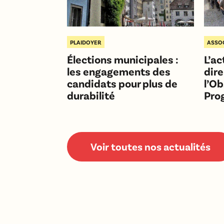
PLAIDOYER
ASSO
Élections municipales :
L’ac
les engagements des
dire
candidats pour plus de
l’O
durabilité
Pro
Voir toutes nos actualités