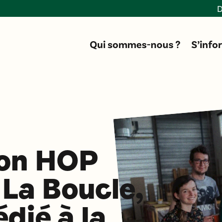
Donner 
Qui sommes-nous ?
S’info
ion HOP
 La Boucle,
édié à la