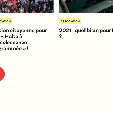
CIATION
ASSOCIATION
tion citoyenne pour
2021 : quel bilan pou
 « Halte à
?
bsolescence
grammée » !