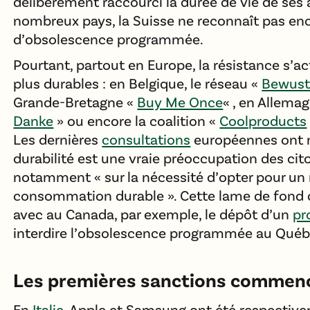
délibérément raccourci la durée de vie de ses ap
nombreux pays, la Suisse ne reconnaît pas enco
d’obsolescence programmée.
Pourtant, partout en Europe, la résistance s’a
plus durables : en Belgique, le réseau «
Bewust
Grande-Bretagne «
Buy Me Once
« , en Allema
Danke
» ou encore la coalition «
Coolproducts
Les dernières
consultations
européennes ont 
durabilité est une vraie préoccupation des cit
notamment « sur la nécessité d’opter pour u
consommation durable ». Cette lame de fond d
avec au Canada, par exemple, le dépôt d’un
pr
interdire l’obsolescence programmée au Québ
Les premières sanctions commen
En
Italie
, Apple et Samsung ont été respecti