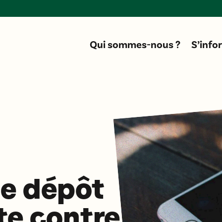
D
Qui sommes-nous ?
S’info
le dépôt
te contre