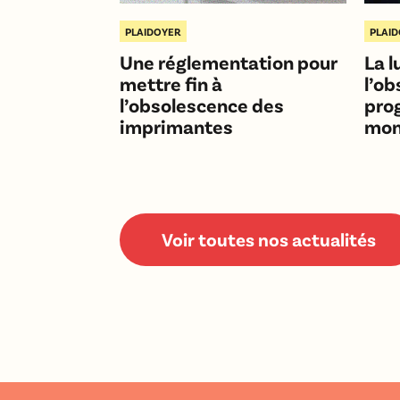
PLAIDOYER
PLAI
Une réglementation pour
La l
mettre fin à
l’o
l’obsolescence des
pro
imprimantes
mo
Voir toutes nos actualités