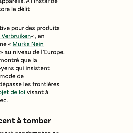
pareils. À l’instar de
re le délit
ctive pour des produits
 Verbruiken
« , en
gne «
Murks Nein
» au niveau de l’Europe.
montré que la
oyens qui insistent
n mode de
épasse les frontières
ojet de loi
visant à
ec.
cent à tomber
vement condamnées en