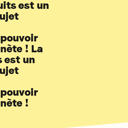
uits est un
sujet
pouvoir
anète ! La
s est un
sujet
pouvoir
anète !