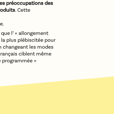
les préoccupations des
roduits
.
Cette
e.
 que l’ « allongement
 la plus plébiscitée pour
n changeant les modes
Français ciblent même
ce programmée »