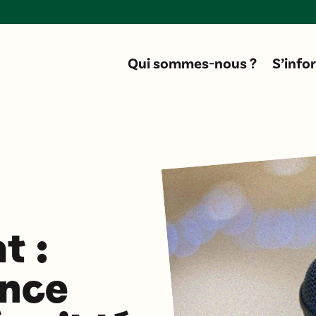
D
Qui sommes-nous ?
S’info
t :
ence