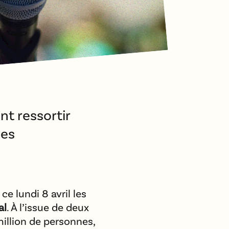
t ressortir
les
e lundi 8 avril les
al
. À l’issue de deux
million de personnes,