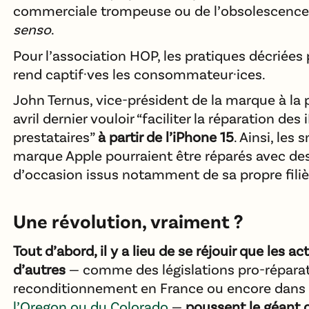
commerciale trompeuse ou de l’obsolescen
senso
.
Pour l’association HOP, les pratiques décriées 
rend captif·ves les consommateur·ices.
John Ternus, vice-président de la marque à la
avril dernier vouloir “faciliter la réparation de
prestataires”
à partir de l’iPhone 15
. Ainsi, les
marque Apple pourraient être réparés avec d
d’occasion issus notamment de sa propre filiè
Une révolution, vraiment ?
Tout d’abord, il y a lieu de se réjouir que les a
d’autres
— comme des législations pro-réparat
reconditionnement en France ou encore dans
l’Oregon ou du Colorado
—
poussent le géant 