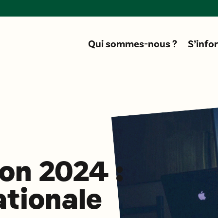
Do
Qui sommes-nous ?
S’info
on 2024 :
ationale