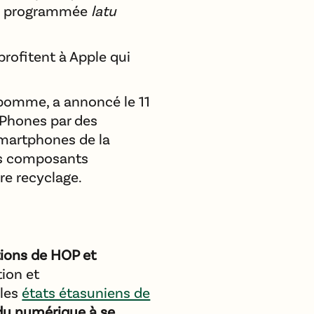
ce programmée
latu
profitent à Apple qui
 pomme, a annoncé le 11
s iPhones par des
 smartphones de la
es composants
re recyclage.
ctions de HOP et
ion et
 les
états étasuniens de
du numérique à se