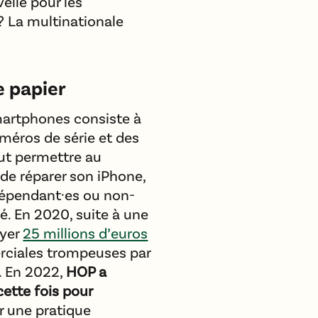
elle pour les
 La multinationale
 papier
martphones consiste à
uméros de série et des
eut permettre au
t de réparer son iPhone,
dépendant·es ou non-
é. En 2020, suite à une
ayer
25 millions d’euros
ciales trompeuses par
. En 2022,
HOP a
ette fois pour
r une pratique