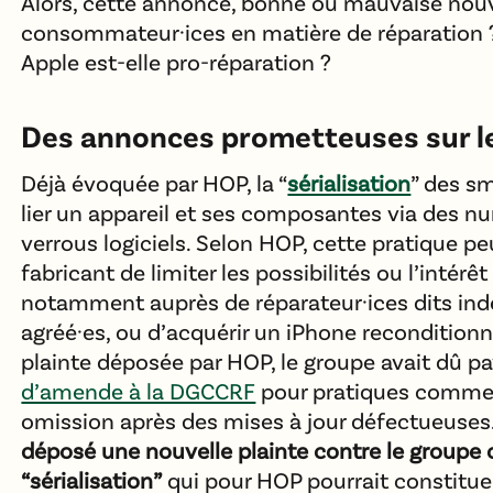
Alors, cette annonce, bonne ou mauvaise nouv
consommateur·ices en matière de réparation ?
Apple est-elle pro-réparation ?
Des annonces prometteuses sur le
Déjà évoquée par HOP, la “
sérialisation
” des s
lier un appareil et ses composantes via des n
verrous logiciels. Selon HOP, cette pratique p
fabricant de limiter les possibilités ou l’intérê
notamment auprès de réparateur·ices dits in
agréé·es, ou d’acquérir un iPhone reconditionn
plainte déposée par HOP, le groupe avait dû p
d’amende à la DGCCRF
pour pratiques commer
omission après des mises à jour défectueuses
déposé une nouvelle plainte contre le groupe c
“sérialisation”
qui pour HOP pourrait constitue