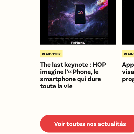
PLAIDOYER
PLAIN
The last keynote : HOP
App
imagine l’∞Phone, le
vis
smartphone qui dure
pro
toute la vie
Voir toutes nos actualités