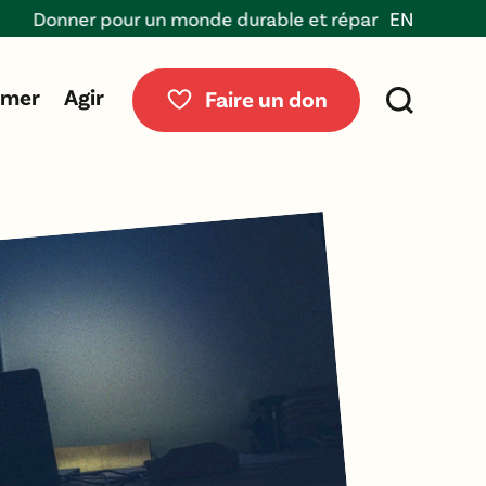
nner pour un monde durable et réparable
EN
rmer
Agir
Faire un don