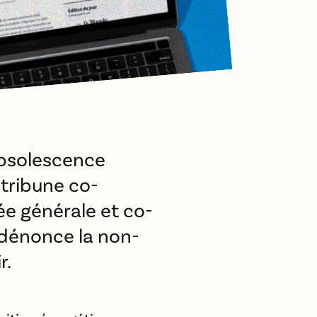
’obsolescence
tribune co-
ée générale et co-
 dénonce la non-
r.