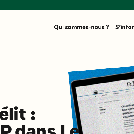
Don
Qui sommes-nous ?
S’info
lit :
P dans Le