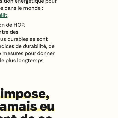
nsition énergétique pour
re dans le monde :
lit
.
on de HOP.
ntre des
lus durables se sont
ndices de durabilité, de
 de mesures pour donner
r le plus longtemps
’impose,
jamais eu