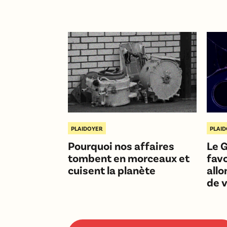
PLAIDOYER
PLAI
Pourquoi nos affaires
Le 
tombent en morceaux et
favo
cuisent la planète
all
de v