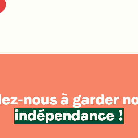
ez-nous à garder n
indépendance !