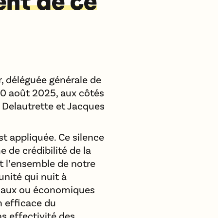
ent de ce
r, déléguée générale de
0 août 2025, aux côtés
 Delautrette et Jacques
 est appliquée. Ce silence
de crédibilité de la
it l’ensemble de notre
unité qui nuit à
ciaux ou économiques
n efficace du
s effectivité des