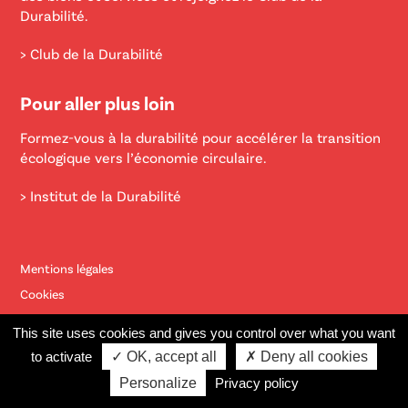
Durabilité.
> Club de la Durabilité
Pour aller plus loin
Formez-vous à la durabilité pour accélérer la transition
écologique vers l’économie circulaire.
> Institut de la Durabilité
Mentions légales
Cookies
Contact
This site uses cookies and gives you control over what you want
Site éco-conçu réalisé par
Bernat Font
et
Marco Pierrard
to activate
✓ OK, accept all
✗ Deny all cookies
Personalize
Privacy policy